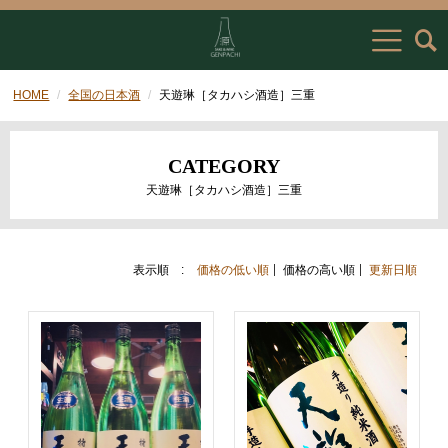
HOME
全国の日本酒
天遊琳［タカハシ酒造］三重
CATEGORY
天遊琳［タカハシ酒造］三重
表示順 :
価格の低い順
価格の高い順
更新日順