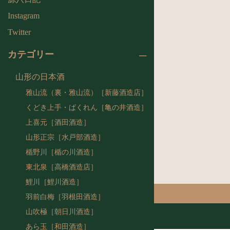
Instagram
Twitter
カテゴリー
山形の日本酒
雅山流（裏・雅山流）［新藤酒造店］
くどき上手・ばくれん［亀の井酒造］
上喜元［酒田酒造］
山形正宗［水戸部酒造］
楯野川［楯の川酒造］
東北泉［高橋酒造店］
鯉川［鯉川酒造］
羽前白梅［羽根田酒造］
山吹極［朝日川酒造］
あら玉［和田酒造］