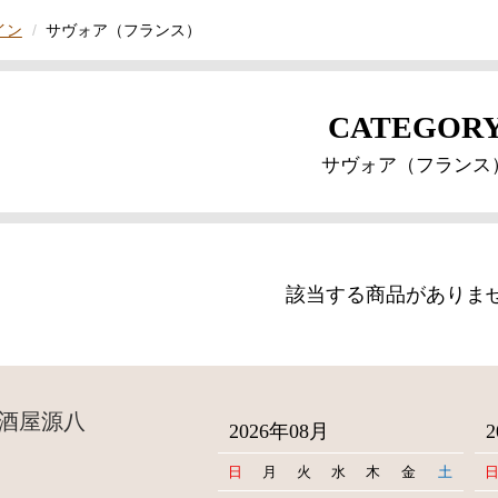
イン
サヴォア（フランス）
CATEGOR
サヴォア（フランス
該当する商品がありま
酒屋源八
2026年08月
日
月
火
水
木
金
土