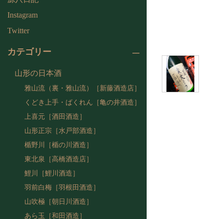
Instagram
Twitter
カテゴリー
山形の日本酒
雅山流（裏・雅山流）［新藤酒造店］
くどき上手・ばくれん［亀の井酒造］
上喜元［酒田酒造］
山形正宗［水戸部酒造］
楯野川［楯の川酒造］
東北泉［高橋酒造店］
鯉川［鯉川酒造］
羽前白梅［羽根田酒造］
山吹極［朝日川酒造］
あら玉［和田酒造］