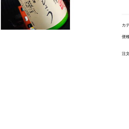
カ
便
注