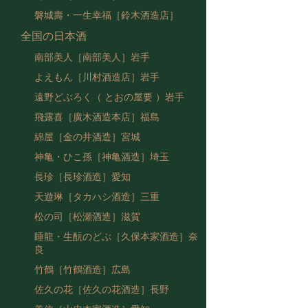
磐城壽・一生幸福［鈴木酒造店］
全国の日本酒
南部美人［南部美人］岩手
よえもん［川村酒造店］岩手
遠野どぶろく（ とおの屋要 ）岩手
飛露喜［廣木酒造本店］福島
綿屋［金の井酒造］宮城
神亀・ひこ孫［神亀酒造］埼玉
長珍［長珍酒造］愛知
天遊琳［タカハシ酒造］三重
松の司［松瀬酒造］滋賀
睡龍・生酛のどぶ［久保本家酒造］奈
良
竹鶴［竹鶴酒造］広島
佐久の花［佐久の花酒造］長野