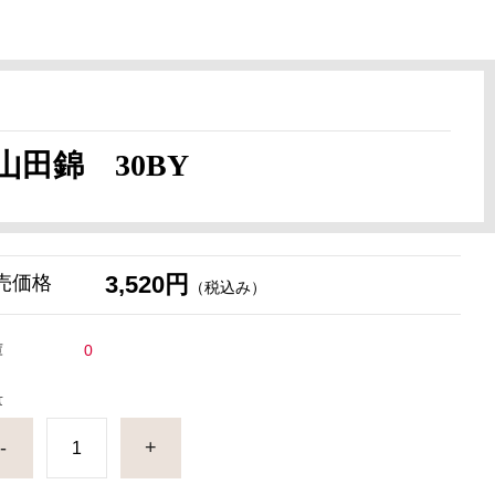
田錦 30BY
3,520円
売価格
（税込み）
庫
0
量
-
+