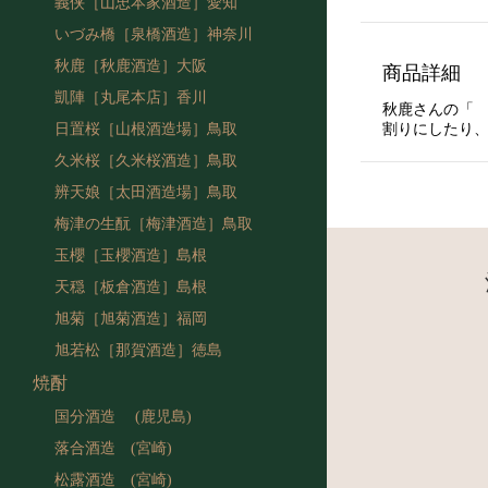
義侠［山忠本家酒造］愛知
いづみ橋［泉橋酒造］神奈川
秋鹿［秋鹿酒造］大阪
商品詳細
凱陣［丸尾本店］香川
秋鹿さんの「
割りにしたり
日置桜［山根酒造場］鳥取
久米桜［久米桜酒造］鳥取
辨天娘［太田酒造場］鳥取
梅津の生酛［梅津酒造］鳥取
玉櫻［玉櫻酒造］島根
天穏［板倉酒造］島根
旭菊［旭菊酒造］福岡
旭若松［那賀酒造］徳島
焼酎
国分酒造 (鹿児島)
落合酒造 (宮崎)
松露酒造 (宮崎)