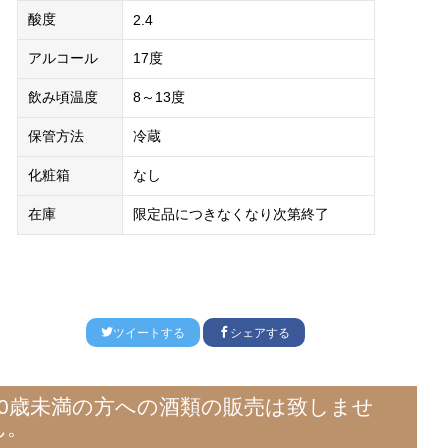
酸度
2.4
アルコール
17度
飲み頃温度
8～13度
保管方法
冷蔵
化粧箱
なし
在庫
限定品につきなくなり次第終了
ツイートする
シェアする
20歳未満の方への酒類の販売は致しませ
ん。