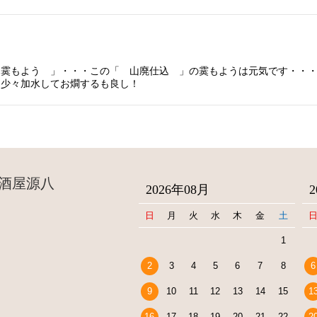
 霙もよう 」・・・この「 山廃仕込 」の霙もようは元気です・・
、少々加水してお燗するも良し！
酒屋源八
2026年08月
日
月
火
水
木
金
土
1
2
3
4
5
6
7
8
6
9
10
11
12
13
14
15
1
16
17
18
19
20
21
22
2