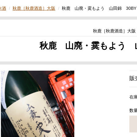
本酒
秋鹿［秋鹿酒造］大阪
秋鹿 山廃・霙もよう 山田錦 30BY
秋鹿［秋鹿酒造］大阪
秋鹿 山廃・霙もよう 山
販
在
数