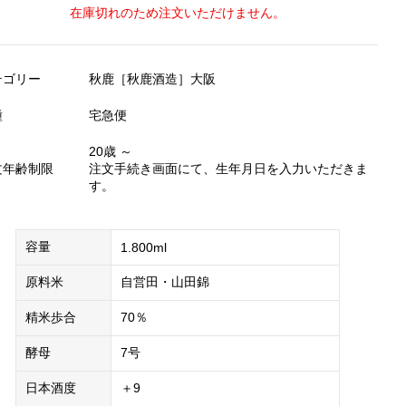
在庫切れのため注文いただけません。
テゴリー
秋鹿［秋鹿酒造］大阪
種
宅急便
20歳 ～
文年齢制限
注文手続き画面にて、生年月日を入力いただきま
す。
容量
1.800ml
原料米
自営田・山田錦
精米歩合
70％
酵母
7号
日本酒度
＋9