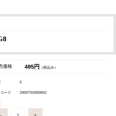
G8
495円
売価格
（税込み）
庫
5
Nコード
2900702000002
量
-
+