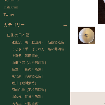
Instagram
Twitter
カテゴリー
山形の日本酒
雅山流（裏・雅山流）［新藤酒造店］
くどき上手・ばくれん［亀の井酒造］
上喜元［酒田酒造］
山形正宗［水戸部酒造］
楯野川［楯の川酒造］
東北泉［高橋酒造店］
鯉川［鯉川酒造］
羽前白梅［羽根田酒造］
山吹極［朝日川酒造］
あら玉［和田酒造］