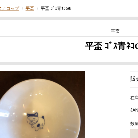
ス／コップ
平盃
平盃 ｺﾞｽ青ﾈｺG8
平盃
平盃 ｺﾞｽ青ﾈｺ
販
在
JA
数