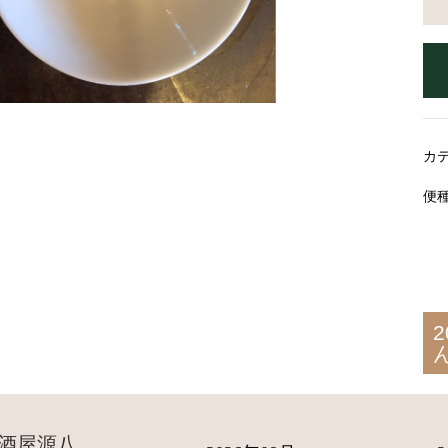
カ
便
酒屋源八