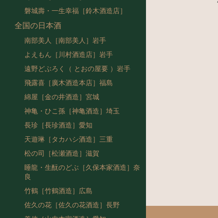
磐城壽・一生幸福［鈴木酒造店］
全国の日本酒
南部美人［南部美人］岩手
よえもん［川村酒造店］岩手
遠野どぶろく（ とおの屋要 ）岩手
飛露喜［廣木酒造本店］福島
綿屋［金の井酒造］宮城
神亀・ひこ孫［神亀酒造］埼玉
長珍［長珍酒造］愛知
天遊琳［タカハシ酒造］三重
松の司［松瀬酒造］滋賀
睡龍・生酛のどぶ［久保本家酒造］奈
良
竹鶴［竹鶴酒造］広島
佐久の花［佐久の花酒造］長野